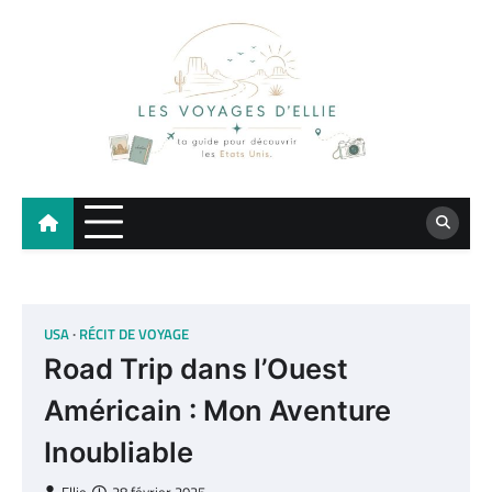
Skip
to
content
Les Voyages d'Ellie
Blog voyage sur les États-Unis – Road Trip, Floride, Californie
USA
RÉCIT DE VOYAGE
Road Trip dans l’Ouest
Américain : Mon Aventure
Inoubliable