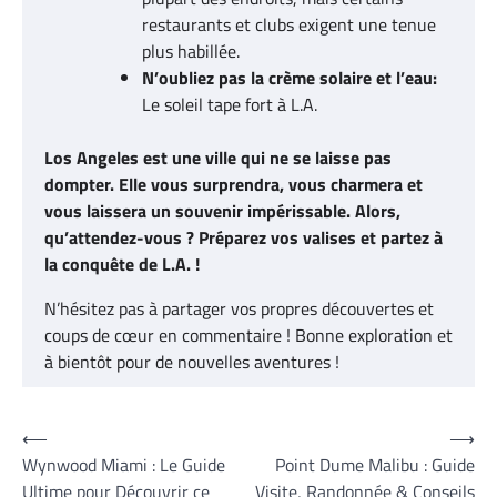
restaurants et clubs exigent une tenue
plus habillée.
N’oubliez pas la crème solaire et l’eau:
Le soleil tape fort à L.A.
Los Angeles est une ville qui ne se laisse pas
dompter. Elle vous surprendra, vous charmera et
vous laissera un souvenir impérissable. Alors,
qu’attendez-vous ? Préparez vos valises et partez à
la conquête de L.A. !
N’hésitez pas à partager vos propres découvertes et
coups de cœur en commentaire ! Bonne exploration et
à bientôt pour de nouvelles aventures !
⟵
⟶
Navigation
Wynwood Miami : Le Guide
Point Dume Malibu : Guide
de
Ultime pour Découvrir ce
Visite, Randonnée & Conseils