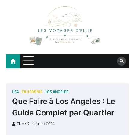
Skip
to
content
Les Voyages d'Ellie
Blog voyage sur les États-Unis – Road Trip, Floride, Californie
USA
CALIFORNIE
LOS ANGELES
Que Faire à Los Angeles : Le
Guide Complet par Quartier
Ellie
11 juillet 2024