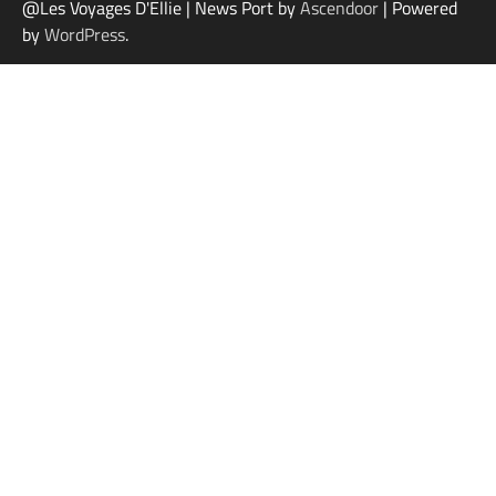
@Les Voyages D'Ellie | News Port by
Ascendoor
| Powered
by
WordPress
.