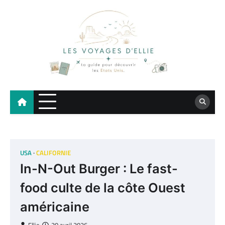
Skip
to
content
Les Voyages d'Ellie
Blog voyage sur les États-Unis – Road Trip, Floride, Californie
USA
CALIFORNIE
In-N-Out Burger : Le fast-
food culte de la côte Ouest
américaine