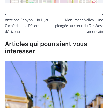
⟵
⟶
Navigation
Antelope Canyon : Un Bijou
Monument Valley : Une
de
Caché dans le Désert
plongée au cœur du Far West
l’article
d’Arizona
américain
Articles qui pourraient vous
interesser