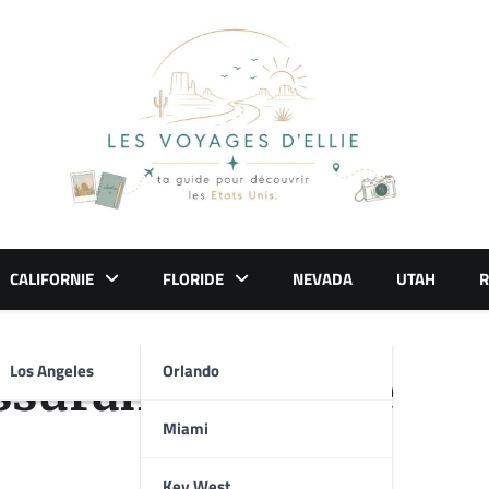
CALIFORNIE
FLORIDE
NEVADA
UTAH
R
Los Angeles
Orlando
ssurance voiture
Miami
Key West