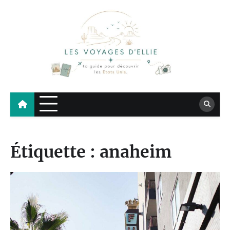
Skip
to
content
Les Voyages d'Ellie
Blog voyage sur les États-Unis – Road Trip, Floride, Californie
Étiquette :
anaheim