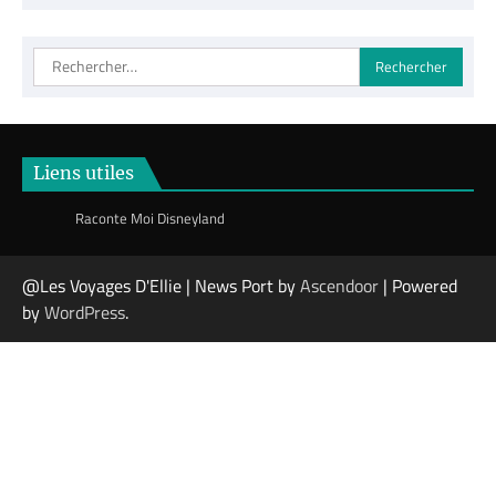
ta
destination
Rechercher :
Liens utiles
Raconte Moi Disneyland
@Les Voyages D'Ellie | News Port by
Ascendoor
| Powered
by
WordPress
.