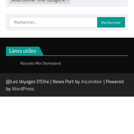
ta
destination
Rechercher :
Liens utiles
Raconte Moi Disneyland
@Les Voyages D'Ellie | News Port by
Ascendoor
| Powered
by
WordPress
.